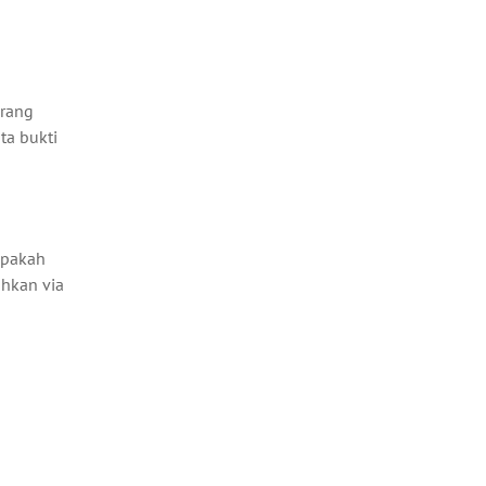
orang
ta bukti
apakah
hkan via