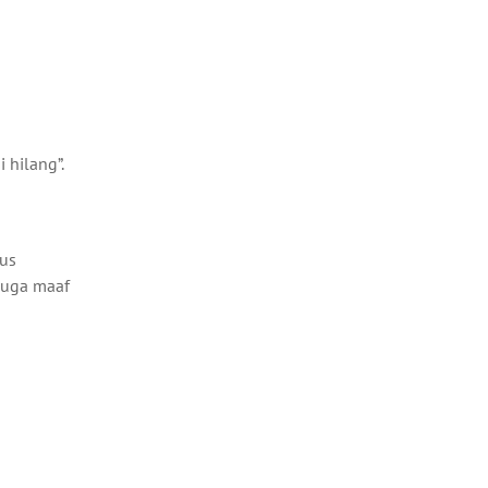
 hilang”.
rus
 juga maaf