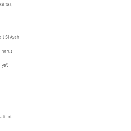
ilitas,
l Si Ayah
, harus
ya”.
i ini.