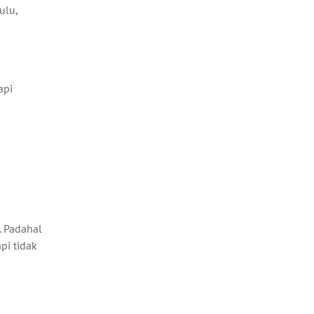
ulu,
api
. Padahal
pi tidak