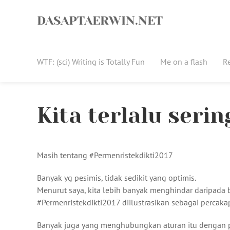
Skip
to
DASAPTAERWIN.NET
content
WTF: (sci) Writing is Totally Fun
Me on a flash
R
Kita terlalu seri
Masih tentang #Permenristekdikti2017
Banyak yg pesimis, tidak sedikit yang optimis.
Menurut saya, kita lebih banyak menghindar daripada b
#Permenristekdikti2017 diilustrasikan sebagai percaka
Banyak juga yang menghubungkan aturan itu dengan pe