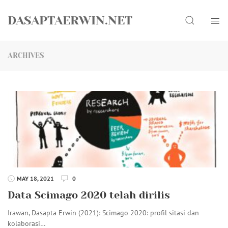
Skip
Search
to
DASAPTAERWIN.NET
content
ARCHIVES
MAY 18, 2021
0
Data Scimago 2020 telah dirilis
Irawan, Dasapta Erwin (2021): Scimago 2020: profil sitasi dan
kolaborasi…