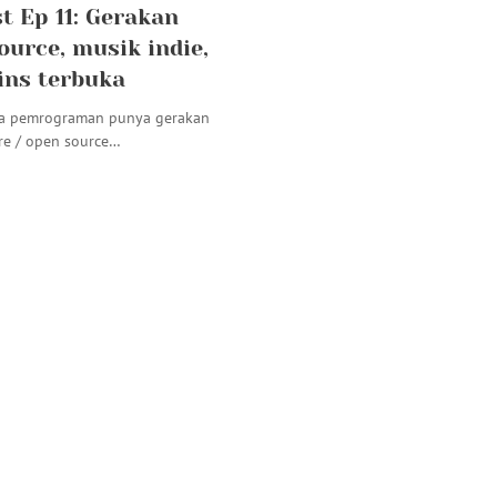
t Ep 11: Gerakan
ource, musik indie,
ins terbuka
ia pemrograman punya gerakan
are / open source…