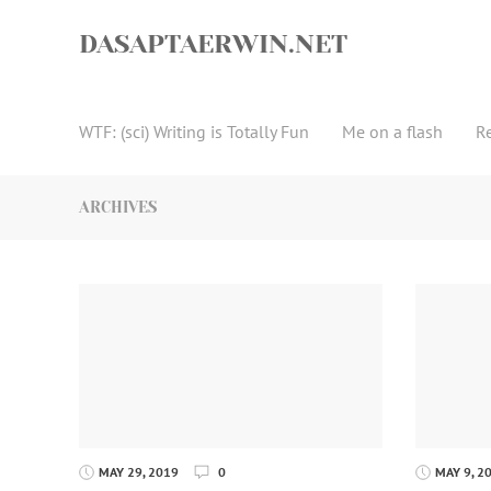
Skip
to
DASAPTAERWIN.NET
content
WTF: (sci) Writing is Totally Fun
Me on a flash
R
ARCHIVES
MAY 29, 2019
0
MAY 9, 2