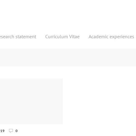
esearch statement
Curriculum Vitae
Academic experiences
019
0