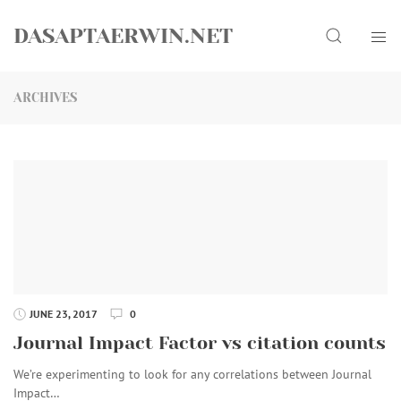
Skip
Search
to
DASAPTAERWIN.NET
content
ARCHIVES
JUNE 23, 2017
0
Journal Impact Factor vs citation counts
We’re experimenting to look for any correlations between Journal
Impact…