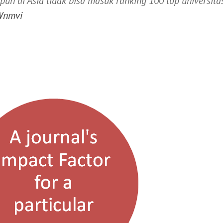
un di Asia tidak bisa masuk ranking 100 top universitas
hWnmvi