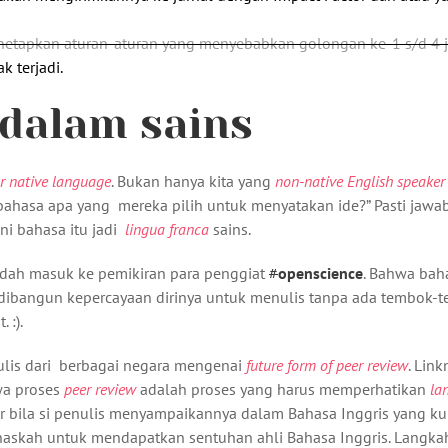
enetapkan aturan-aturan yang menyebabkan golongan ke-1 s/d 4 
k terjadi.
 dalam sains
ur native language
. Bukan hanya kita yang
non-native English speake
“bahasa apa yang mereka pilih untuk menyatakan ide?” Pasti jawa
ini bahasa itu jadi
lingua franca
sains.
dah masuk ke pemikiran para penggiat
#
openscience
. Bahwa bah
s dibangun kepercayaan dirinya untuk menulis tanpa ada tembok-
 :).
ulis dari berbagai negara mengenai
future form of peer review
. Link
hwa proses
peer review
adalah proses yang harus memperhatikan
la
ur bila si penulis menyampaikannya dalam Bahasa Inggris yang ku
askah untuk mendapatkan sentuhan ahli Bahasa Inggris. Langkah