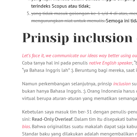
terindeks Scopus atau tidak;
yang tidak masuk golongan ke-1 s/d 4 di atas, m
mengurungkan niat untuk menulis.
Semoga ini tida
Prinsip inclusion
Let’s face it, we communicate our ideas way better using o
Coba tanya hal ini pada penulis
native English speaker
, 
“ya Bahasa Inggris lah” :). Beruntung bagi mereka, saat 
Namun perkembangan selanjutnya, prinsip
inclusion
su
bukan hanya Bahasa Inggris. :). Orang Indonesia haru
virtual berupa aturan-aturan yang mematikan semangat.
Kebetulan saya masuk tim ber-31 dengan penulis-pen
sini:
Read-Only Overleaf
. Dalam tim itu disepakati ba
bias
. Bahwa originalitas suatu makalah dapat saja kab
Standar baku yang dilakukan adalah mengembalikan n