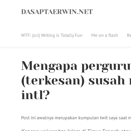
Skip
to
DASAPTAERWIN.NET
content
WTF: (sci) Writing is Totally Fun
Me on a flash
R
Mengapa pergurua
(terkesan) susah
intl?
Post ini awalnya merupakan kumpulan twit saya saat m