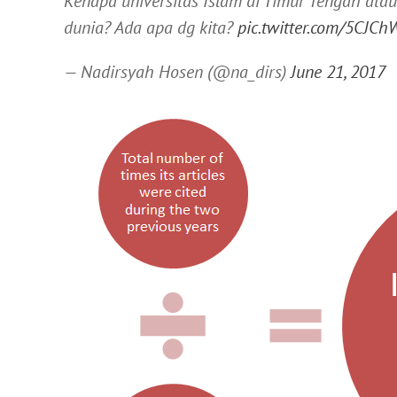
Kenapa universitas Islam di Timur Tengah ataup
dunia? Ada apa dg kita?
pic.twitter.com/5CJC
— Nadirsyah Hosen (@na_dirs)
June 21, 2017