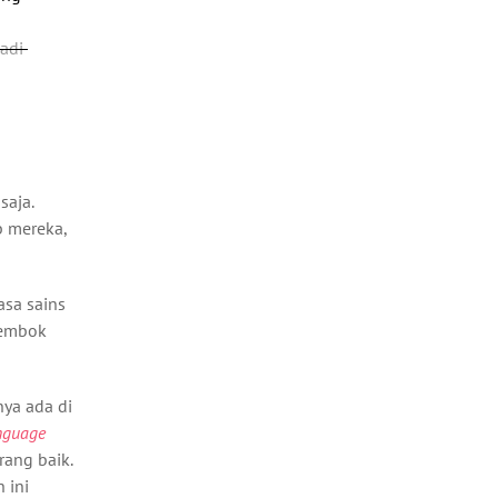
jadi
r
saja.
b mereka,
asa sains
tembok
nya ada di
nguage
rang baik.
 ini