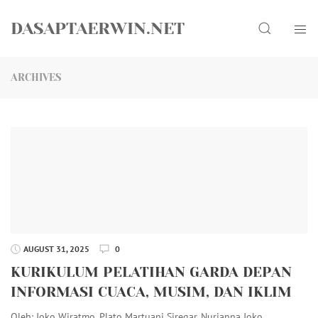
Skip
Search
to
DASAPTAERWIN.NET
content
ARCHIVES
AUGUST 31, 2025
0
KURIKULUM PELATIHAN GARDA DEPAN
INFORMASI CUACA, MUSIM, DAN IKLIM
Oleh: Joko Wiratmo, Plato Martuani Siregar, Nurjanna Joko