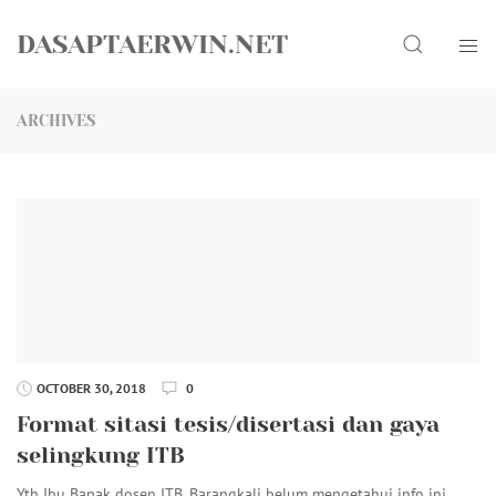
Skip
Search
to
DASAPTAERWIN.NET
content
ARCHIVES
OCTOBER 30, 2018
0
Format sitasi tesis/disertasi dan gaya
selingkung ITB
Yth Ibu Bapak dosen ITB. Barangkali belum mengetahui info ini.…