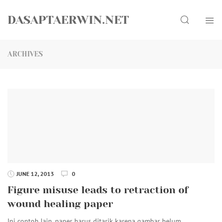
Skip
Search
to
DASAPTAERWIN.NET
content
ARCHIVES
JUNE 12, 2013
0
Figure misuse leads to retraction of
wound healing paper
Ini contoh lain, paper harus ditarik karena gambar belum