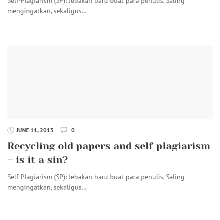
Self-Plagiarism (SP): Jebakan baru buat para penulis. Saling
mengingatkan, sekaligus…
JUNE 11, 2013
0
Recycling old papers and self plagiarism
– is it a sin?
Self-Plagiarism (SP): Jebakan baru buat para penulis. Saling
mengingatkan, sekaligus…