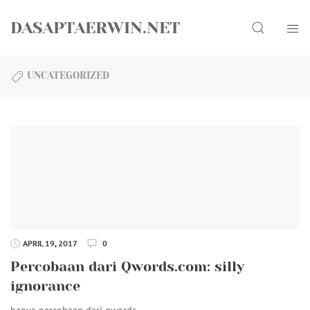
Skip
Search
to
DASAPTAERWIN.NET
content
UNCATEGORIZED
APRIL 19, 2017
0
Percobaan dari Qwords.com: silly
ignorance
hanya percobaan dari qwords