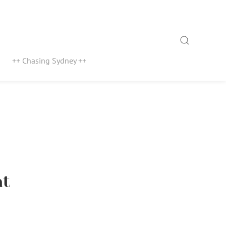
Search
++ Chasing Sydney ++
at