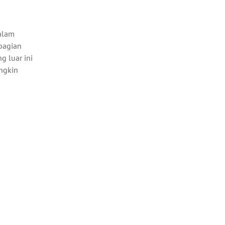
dalam
 bagian
g luar ini
ngkin