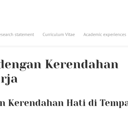
esearch statement
Curriculum Vitae
Academic experiences
 dengan Kerendahan
rja
n Kerendahan Hati di Temp