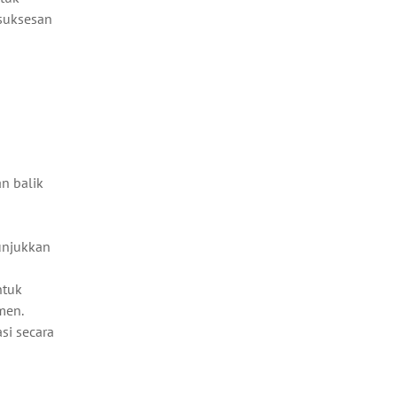
esuksesan
n balik
a
unjukkan
ntuk
men.
si secara