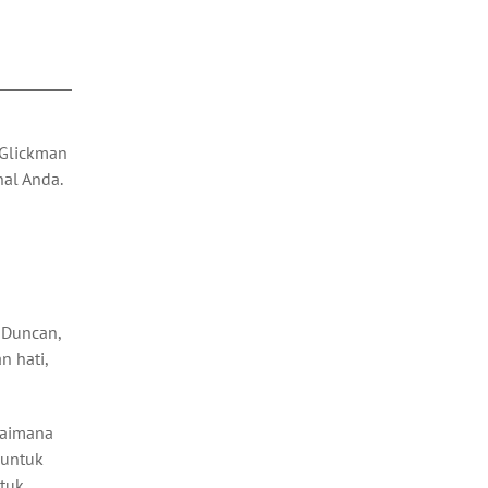
n
 Glickman
nal Anda.
 Duncan,
 hati,
agaimana
 untuk
tuk