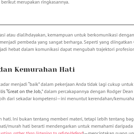
 berikut merupakan ringkasannya.
isasi atau dialihdayakan, kemampuan untuk berkomunikasi denga
i menjadi pembeda yang sangat berharga. Seperti yang diingatkan
njadi hebat dalam komunikasi dapat mengubah trajektori profesio
dan Kemurahan Hati
ekadar menjadi “baik” dalam pekerjaan Anda tidak lagi cukup untuk
is “Great on the Job,
” dalam percakapannya dengan Rodger Dean
bih dari sekadar kompetensi—ini menuntut kerendahan/kemurahan
n hati. Ini bukan tentang memberi materi, tetapi lebih tentang b
h hati/murah hati berarti mendengarkan untuk memahami daripada
ation, rather than listening to refute/defend
)—menciptakan ruang un