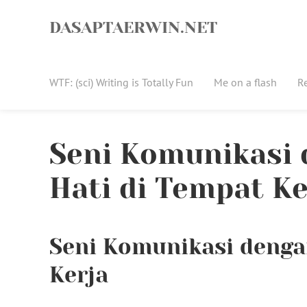
Skip
to
DASAPTAERWIN.NET
content
WTF: (sci) Writing is Totally Fun
Me on a flash
R
Seni Komunikasi
Hati di Tempat Ke
Seni Komunikasi denga
Kerja