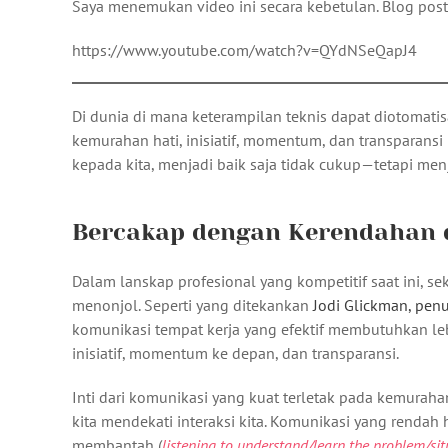
Saya menemukan video ini secara kebetulan. Blog post
https://www.youtube.com/watch?v=QYdNSeQapJ4
Di dunia di mana keterampilan teknis dapat diotomat
kemurahan hati, inisiatif, momentum, dan transparans
kepada kita, menjadi baik saja tidak cukup—tetapi me
Bercakap dengan Kerendahan 
Dalam lanskap profesional yang kompetitif saat ini, s
menonjol. Seperti yang ditekankan
Jodi Glickman, penul
komunikasi tempat kerja yang efektif membutuhkan le
inisiatif, momentum ke depan, dan transparansi.
Inti dari komunikasi yang kuat terletak pada kemuraha
kita mendekati interaksi kita. Komunikasi yang renda
membantah (
listening to understand/learn the problem/situ