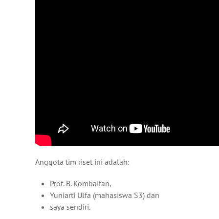
Anggota tim riset ini adalah:
Prof. B. Kombaitan,
Yuniarti Ulfa (mahasiswa S3) dan
saya sendiri.