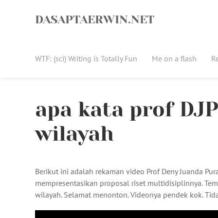
Skip
to
DASAPTAERWIN.NET
content
WTF: (sci) Writing is Totally Fun
Me on a flash
R
apa kata prof DJ
wilayah
Berikut ini adalah rekaman video Prof Deny Juanda Pur
mempresentasikan proposal riset multidisiplinnya. Te
wilayah. Selamat menonton. Videonya pendek kok. Tid