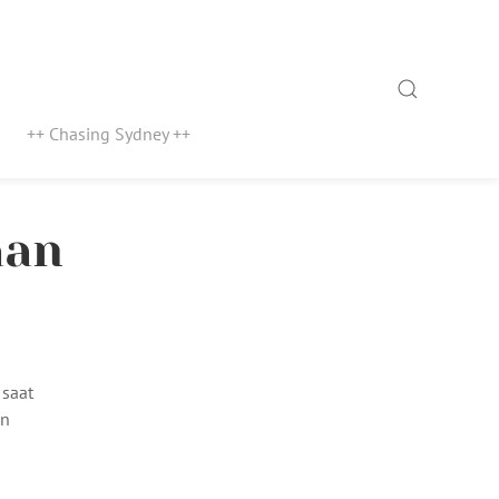
Search
++ Chasing Sydney ++
aan
 saat
an