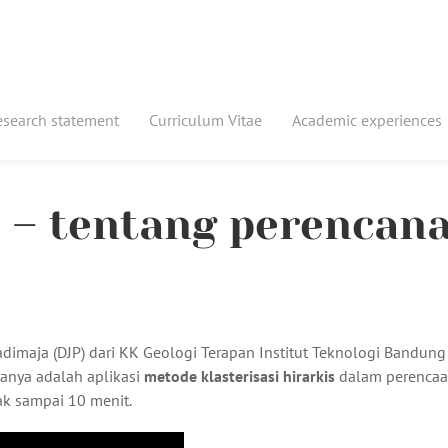
esearch statement
Curriculum Vitae
Academic experiences
P – tentang perencan
adimaja (DJP) dari KK Geologi Terapan Institut Teknologi Bandung
manya adalah aplikasi
metode klasterisasi hirarkis
dalam perenca
ak sampai 10 menit.