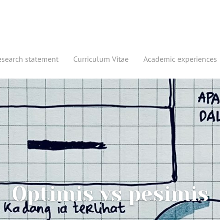
esearch statement
Curriculum Vitae
Academic experiences
Optimis vs pesimis