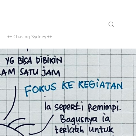
Search
++ Chasing Sydney ++