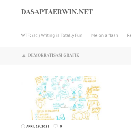
Skip
to
DASAPTAERWIN.NET
content
WTF: (sci) Writing is Totally Fun
Me on a flash
R
DEMOKRATISASI GRAFIK
APRIL 19, 2021
0