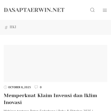
Skip
Search
to
DASAPTAERWIN.NET
content
HKI
OCTOBER 8, 2025
0
Memperkuat Klaim Invensi dan Iklim
Inovasi
Webinar tentang Paten Sederhana | Rabu 8 Oktober 2025 |…