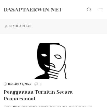
Skip
Search
to
DASAPTAERWIN.NET
content
SIMILARITAS
JANUARY 11, 2026
0
Penggunaan Turnitin Secara
Proporsional
Sejak 2018, saya sudah pernah menulis dan menjelaskan via