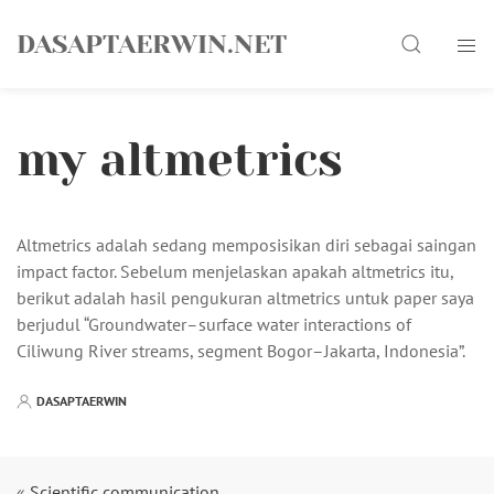
Skip
Search
to
DASAPTAERWIN.NET
content
my altmetrics
Altmetrics adalah sedang memposisikan diri sebagai saingan
impact factor. Sebelum menjelaskan apakah altmetrics itu,
berikut adalah hasil pengukuran altmetrics untuk paper saya
berjudul “Groundwater–surface water interactions of
Ciliwung River streams, segment Bogor–Jakarta, Indonesia”.
DASAPTAERWIN
«
Scientific communication