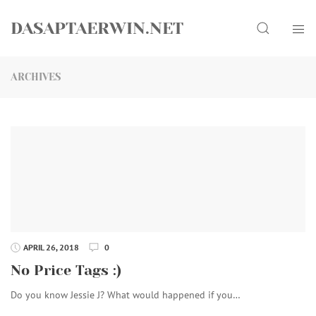
Skip
Search
to
DASAPTAERWIN.NET
content
ARCHIVES
APRIL 26, 2018
0
No Price Tags :)
Do you know Jessie J? What would happened if you…