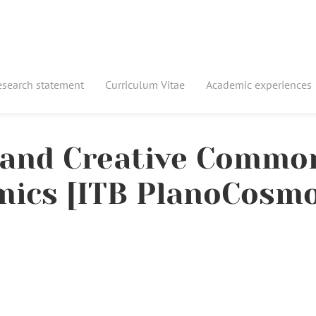
esearch statement
Curriculum Vitae
Academic experiences
 and Creative Commo
emics [ITB PlanoCosm