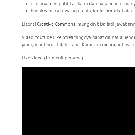
di mana mempublikasikann dan bagaimana caran
bagaimana caranya agar data, kode, protokol atau k
Lisensi
Creative Commons
, mungkin bisa jadi jawabann
Video Youtube Live Streamingnya dapat dilihat di jendel
jaringan internet tidak stabil. Kami kan menggantinya
Live video (15 menit pertama)