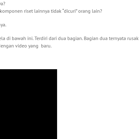
ya?
omponen riset lainnya tidak “dicuri” orang lain?
ya.
a di bawah ini. Terdiri dari dua bagian. Bagian dua ternyata rusa
 dengan video yang baru.