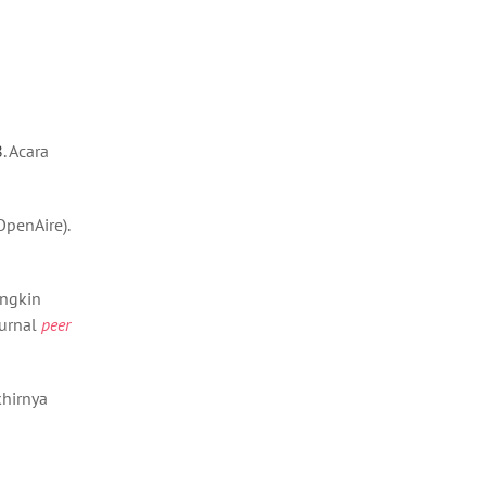
8
. Acara
OpenAire).
ungkin
jurnal
peer
khirnya