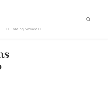
Search
++ Chasing Sydney ++
ns
o