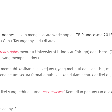
 Indonesia
akan mengisi acara workshop di
ITB Planocosmo 201
a Guna. Tayangannya ada di atas.
thor’s rights
menurut University of Illinois at Chicago) dan
lisensi
(
i yang mempelajarinya.
an mempublikasikan hasil kerjanya, yang meliputi data, analisis, m
arena belum secara formal dipublikasikan dalam bentuk artikel di 
tikel yang terbit di jurnal
peer reviewed
. Kemudian pertanyaan di a
na adanya?