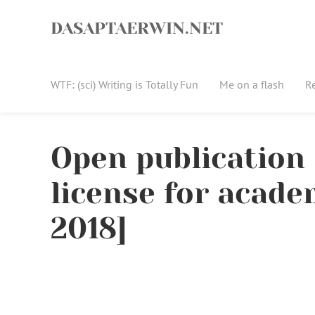
Skip
to
DASAPTAERWIN.NET
content
WTF: (sci) Writing is Totally Fun
Me on a flash
R
Open publication
license for acad
2018]