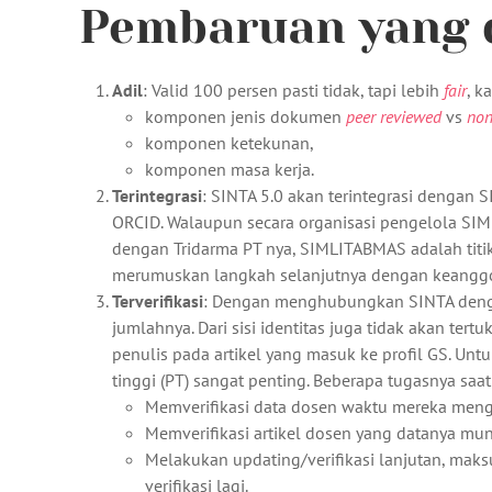
Pembaruan yang 
Adil
: Valid 100 persen pasti tidak, tapi lebih
fair
, 
komponen jenis dokumen
peer reviewed
vs
non
komponen ketekunan,
komponen masa kerja.
Terintegrasi
: SINTA 5.0 akan terintegrasi denga
ORCID. Walaupun secara organisasi pengelola SI
dengan Tridarma PT nya, SIMLITABMAS adalah titi
merumuskan langkah selanjutnya dengan keangg
Terverifikasi
: Dengan menghubungkan SINTA dengan 
jumlahnya. Dari sisi identitas juga tidak akan ter
penulis pada artikel yang masuk ke profil GS. Untu
tinggi (PT) sangat penting. Beberapa tugasnya saat 
Memverifikasi data dosen waktu mereka men
Memverifikasi artikel dosen yang datanya munc
Melakukan updating/verifikasi lanjutan, mak
verifikasi lagi.