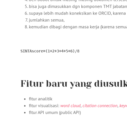
bisa juga dimasukkan dgn komponen TMT jabatan t
supaya lebih mudah koneksikan ke ORCID, karena
jumlahkan semua,
kemudian dibagi dengan masa kerja (karena semua 
S
I
N
T
A
s
c
o
r
e
=
(
1
+
2
+
+
4
+
5
+
6
)
/
8
SINTAscore=(1+2+3+4+5+6)/8
Fitur baru yang diusul
fitur analitik
fitur visualisasi:
word cloud
,
citation connection
,
key
fitur API umum (public API)