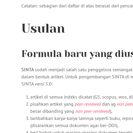
Catatan: sebagian dari daftar di atas berasal dari pen
Usulan
Formula baru yang diu
SINTA
sudah menjadi salah satu penggelora semangat 
dalam bentuk artikel. Untuk pengembangan SINTA di m
SINTA versi 5.0:
artikel di semua indeks dicatat (GS, scopus, wos, dll
pisahkan artikel yang
peer-reviewed
dan yg
non pee
besar dibanding yang
non peer-reviewed
),
tambahkan karya-karya lainnya seperti buku, reposito
(disarankan semua dokumen agar ber-DOI),
beri bobot untuk masing-masing dokumen tersebu