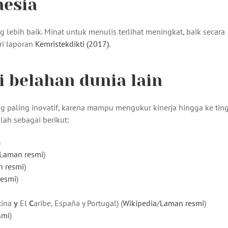
nesia
g lebih baik. Minat untuk menulis terlihat meningkat, baik secara
ri laporan
Kemristekdikti (2017)
.
di belahan dunia lain
ng paling inovatif, karena mampu mengukur kinerja hingga ke tin
lah sebagai berikut:
)
Laman resmi
)
 resmi
)
resmi
)
tina
y
El
C
aribe, España y Portugal) (
Wikipedia
/
Laman resmi
)
smi
)