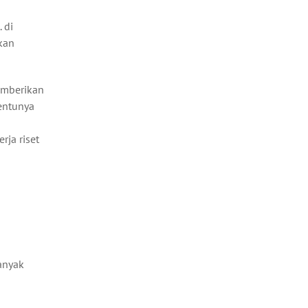
 di
kan
emberikan
tentunya
rja riset
banyak