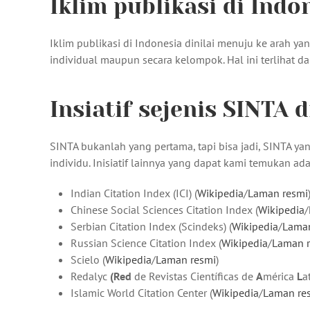
Iklim publikasi di Indo
Iklim publikasi di Indonesia dinilai menuju ke arah yan
individual maupun secara kelompok. Hal ini terlihat da
Insiatif sejenis SINTA 
SINTA bukanlah yang pertama, tapi bisa jadi, SINTA ya
individu. Inisiatif lainnya yang dapat kami temukan ada
Indian Citation Index (ICI) (
Wikipedia
/
Laman resmi
Chinese Social Sciences Citation Index (
Wikipedia
/
Serbian Citation Index (Scindeks) (
Wikipedia
/
Laman
Russian Science Citation Index (
Wikipedia
/
Laman 
Scielo (
Wikipedia
/
Laman resmi
)
Redalyc
(Red
de Revistas Científicas de
A
mérica
L
a
Islamic World Citation Center (
Wikipedia
/
Laman re