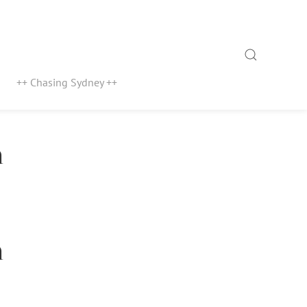
Search
++ Chasing Sydney ++
a
a