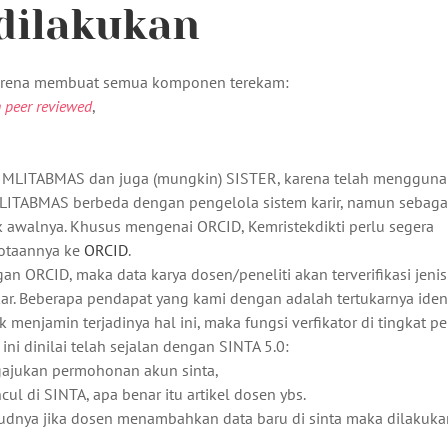
dilakukan
karena membuat semua komponen terekam:
 peer reviewed
,
n SIMLITABMAS dan juga (mungkin) SISTER, karena telah menggun
MLITABMAS berbeda dengan pengelola sistem karir, namun sebaga
k awalnya. Khusus mengenai ORCID, Kemristekdikti perlu segera
otaannya ke
ORCID
.
ORCID, maka data karya dosen/peneliti akan terverifikasi jenis
tukar. Beberapa pendapat yang kami dengan adalah tertukarnya iden
k menjamin terjadinya hal ini, maka fungsi verfikator di tingkat p
ini dinilai telah sejalan dengan SINTA 5.0:
gajukan permohonan akun sinta,
ul di SINTA, apa benar itu artikel dosen ybs.
sudnya jika dosen menambahkan data baru di sinta maka dilakuka