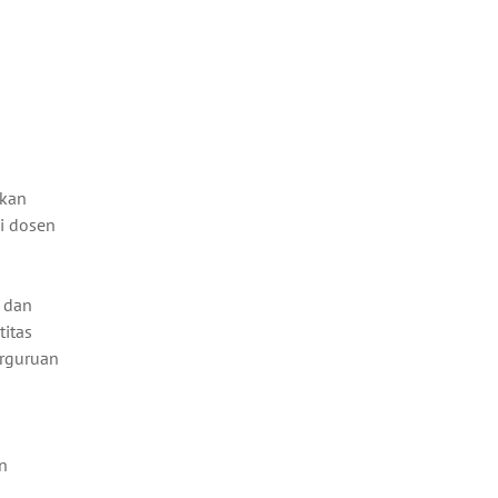
akan
i dosen
 dan
titas
erguruan
n