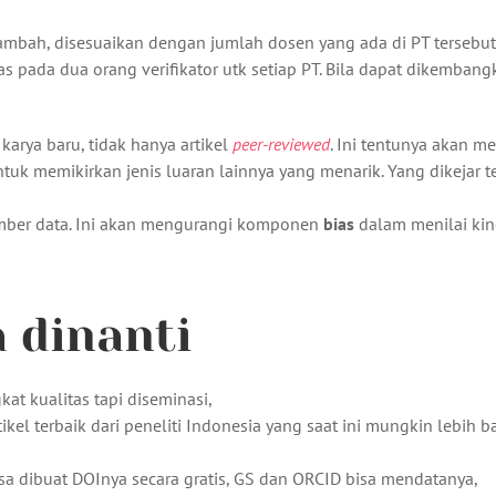
itambah, disesuaikan dengan jumlah dosen yang ada di PT tersebut.
s pada dua orang verifikator utk setiap PT. Bila dapat dikembang
arya baru, tidak hanya artikel
peer-reviewed
. Ini tentunya akan m
ntuk memikirkan jenis luaran lainnya yang menarik. Yang dikejar 
umber data. Ini akan mengurangi komponen
bias
dalam menilai kine
 dinanti
t kualitas tapi diseminasi,
ikel terbaik dari peneliti Indonesia yang saat ini mungkin lebih 
a dibuat DOInya secara gratis, GS dan ORCID bisa mendatanya,