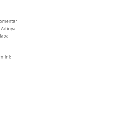
komentar
. Artinya
iapa
 ini: