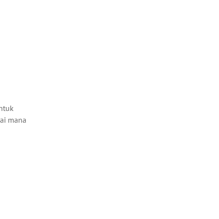
ntuk
gai mana