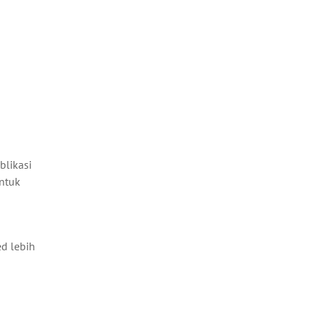
blikasi
ntuk
ed lebih