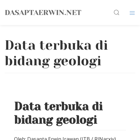
Skip
Search
to
DASAPTAERWIN.NET
content
Data terbuka di
bidang geologi
Data terbuka di
bidang geologi
Oleh: Dasapta Erwin Irawan (ITB / RINarxiv)