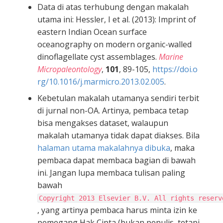
Data di atas terhubung dengan makalah
utama ini: Hessler, I et al. (2013): Imprint of
eastern Indian Ocean surface
oceanography on modern organic-walled
dinoflagellate cyst assemblages.
Marine
Micropaleontology
,
101
, 89-105,
https://doi.o
rg/10.1016/j.marmicro.2013.02.005
.
Kebetulan makalah utamanya sendiri terbit
di jurnal non-OA. Artinya, pembaca tetap
bisa mengakses dataset, walaupun
makalah utamanya tidak dapat diakses. Bila
halaman utama makalahnya dibuka
, maka
pembaca dapat membaca bagian di bawah
ini. Jangan lupa membaca tulisan paling
bawah
Copyright 2013 Elsevier B.V. All rights reserv
, yang artinya pembaca harus minta izin ke
pemegang Hak Cipta (bukan penulis, tetapi