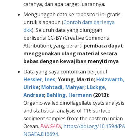
caranya, dan apa target luarannya.
Mengunggah data ke repositori ini gratis
untuk siapapun (
Contoh data dari saya
dkk
). Seluruh data yang diunggah
berlisensi CC-BY (Creative Commons
Attribution), yang berarti
pembaca dapat
menggunakan ulang material secara
bebas dengan kewajiban menyitirnya
.
Data yang saya contohkan berjudul
Hessler, Ines
; Young, Martin;
Holzwarth,
Ulrike
;
Mohtadi, Mahyar
;
Lückge,
Andreas
;
Behling, Hermann
(2013):
Organic-walled dinoflagellate cysts analysis
and statistical analysis of 116 surface
sediment samples from the eastern Indian
Ocean.
PANGAEA
,
https://doi.org/10.1594/PA
NGAEA.816694
.