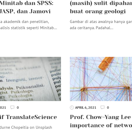
Minitab dan SPSS:
(masih) sulit dipaha
JASP, dan Jamovi
buat orang geologi
a akademik dan penelitian,
Gambar di atas awalnya hanya gam
alisis statistik seperti Minitab…
ada ceritanya. Padahal…
2021
0
APRIL 6, 2021
0
tif TranslateScience
Prof. Chow-Yang Lee 
importance of netwo
durne Chopeitia on Unsplash