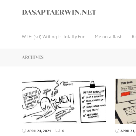
Skip
to
DASAPTAERWIN.NET
content
WTF: (sci) Writing is Totally Fun
Me on a flash
R
ARCHIVES
APRIL 24, 2021
0
APRIL 21,