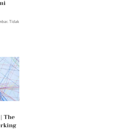
mi
bar. Tidak
| The
rking