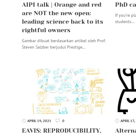
AIPI talk | Orange and red
PhD ca
are NOT the new open:
If you’re p
leading science back to its
students…
rightful owners
Gambar dibuat berdasarkan artikel oleh Prof.
Steven Salzber berjudul Prestige…
APRIL 19, 2021
0
APRIL 17,
EAVIS: REPRODUCIBILITY,
Altern