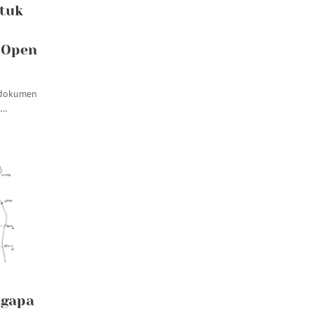
ntuk
 Open
 dokumen
e…
ngapa