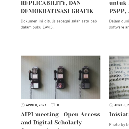
REPLICABILITY, DAN
untuk 
DEMOKRATISASI GRAFIK
PSPP, 
Dokumen ini ditulis sebagai salah satu bab
Dalam duni
dalam buku EAVIS…
software an
APRIL 8, 2021
0
APRIL 8, 
AIPI meeting | Open Access
Inisia
and Digital Scholarly
Photo by E