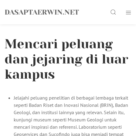
Skip
Search
to
DASAPTAERWIN.NET
content
Mencari peluang
dan jejaring di luar
kampus
Jelajahi peluang penelitian di berbagai lembaga terkait
seperti Badan Riset dan Inovasi Nasional (BRIN), Badan
Geologi, dan institusi lainnya yang relevan. Selain itu,
kunjungi museum seperti Museum Geologi untuk
mencari inspirasi dan referensi. Laboratorium seperti
Geoservices dan Sucofindo juga bisa menjadi tempat