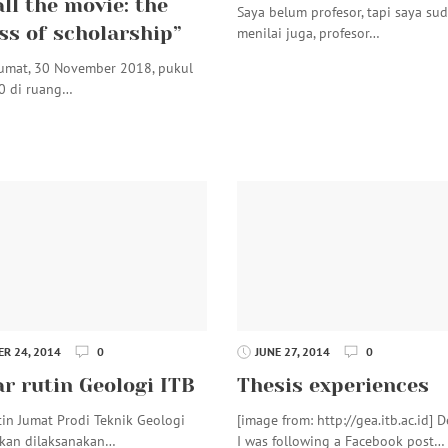
ll the movie: the
Saya belum profesor, tapi saya su
ss of scholarship”
menilai juga, profesor…
Jumat, 30 November 2018, pukul
0 di ruang…
R 24, 2014
0
JUNE 27, 2014
0
r rutin Geologi ITB
Thesis experiences
tin Jumat Prodi Teknik Geologi
[image from: http://gea.itb.ac.id] D
akan dilaksanakan…
I was following a Facebook post…