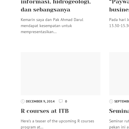
informasi, hidrogeologi,
“Paywa
dan sebangsanya
busine
Kemarin saya dan Pak Ahmad Darul
Pada hari 
mendapat kesempatan untuk
13.30-15.3
mempresentasikan…
DECEMBER 9, 2014
0
SEPTEMBE
R courses at ITB
Semina
Here’s a teaser of the upcoming R courses
Seminar ru
program at…
pekan ini 