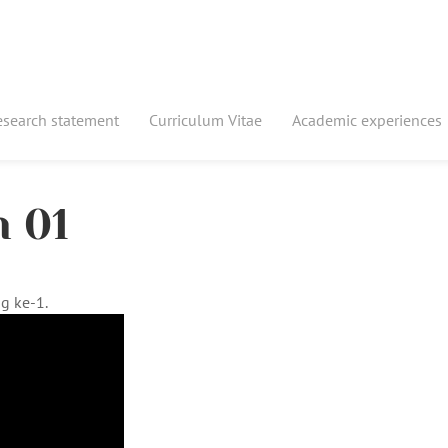
esearch statement
Curriculum Vitae
Academic experiences
n 01
g ke-1.