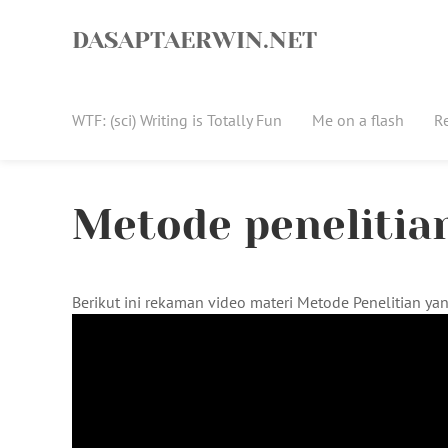
Skip
to
DASAPTAERWIN.NET
content
WTF: (sci) Writing is Totally Fun
Me on a flash
R
Metode penelitia
Berikut ini rekaman video materi Metode Penelitian yan