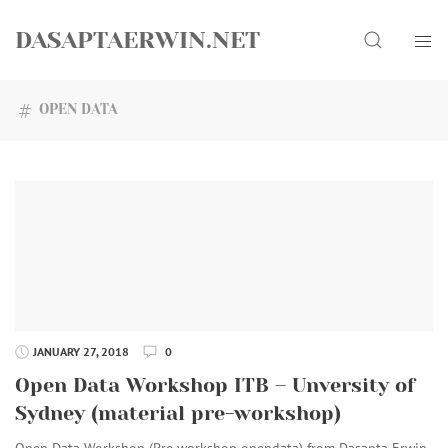
Skip
Search
to
DASAPTAERWIN.NET
content
OPEN DATA
JANUARY 27, 2018
0
Open Data Workshop ITB – Unversity of
Sydney (material pre-workshop)
Open Data Workshop (Pre workshop opendata) from Dasapta Erwin