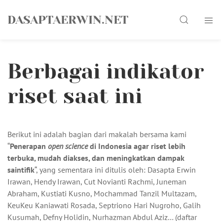
Skip
Search
to
DASAPTAERWIN.NET
content
Berbagai indikator
riset saat ini
Berikut ini adalah bagian dari makalah bersama kami
“
Penerapan
open science
di Indonesia agar riset lebih
terbuka, mudah diakses, dan meningkatkan dampak
saintifik
“, yang sementara ini ditulis oleh: Dasapta Erwin
Irawan, Hendy Irawan, Cut Novianti Rachmi, Juneman
Abraham, Kustiati Kusno, Mochammad Tanzil Multazam,
KeuKeu Kaniawati Rosada, Septriono Hari Nugroho, Galih
Kusumah, Defny Holidin, Nurhazman Abdul Aziz… (daftar