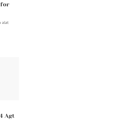
 for
a alat
04 Agt