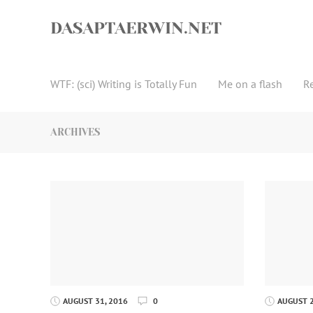
Skip
to
DASAPTAERWIN.NET
content
WTF: (sci) Writing is Totally Fun
Me on a flash
R
ARCHIVES
AUGUST 31, 2016
0
AUGUST 2