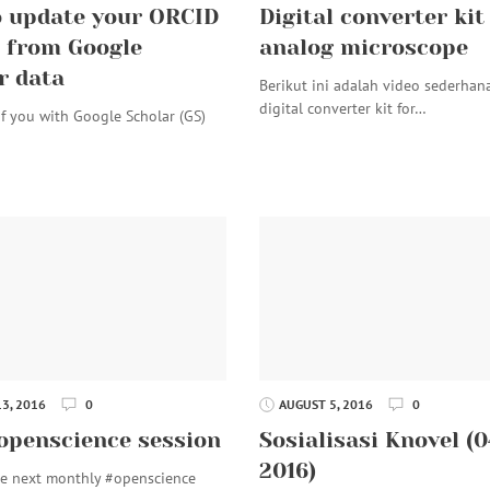
 update your ORCID
Digital converter kit
e from Google
analog microscope
r data
Berikut ini adalah video sederhan
digital converter kit for…
f you with Google Scholar (GS)
3, 2016
0
AUGUST 5, 2016
0
openscience session
Sosialisasi Knovel (
2016)
The next monthly #openscience