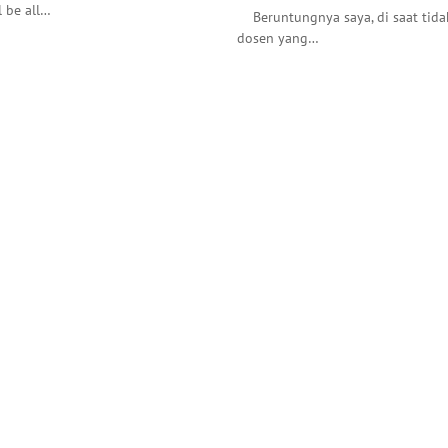
l be all…
Beruntungnya saya, di saat tida
dosen yang…