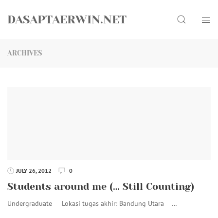
Skip
Search
to
DASAPTAERWIN.NET
content
ARCHIVES
JULY 26, 2012
0
Students around me (… Still Counting)
Undergraduate Lokasi tugas akhir: Bandung Utara …