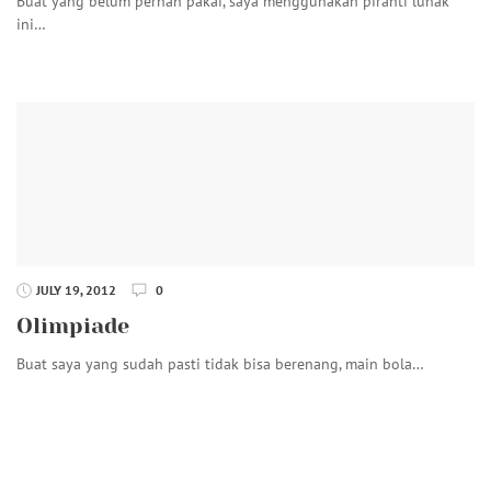
Buat yang belum pernah pakai, saya menggunakan piranti lunak
ini…
JULY 19, 2012
0
Olimpiade
Buat saya yang sudah pasti tidak bisa berenang, main bola…