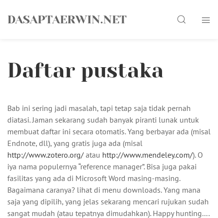
Skip
Search
to
DASAPTAERWIN.NET
content
Daftar pustaka
Bab ini sering jadi masalah, tapi tetap saja tidak pernah
diatasi. Jaman sekarang sudah banyak piranti lunak untuk
membuat daftar ini secara otomatis. Yang berbayar ada (misal
Endnote, dll), yang gratis juga ada (misal
http://www.zotero.org/
atau
http://www.mendeley.com/
). O
iya nama populernya “reference manager”. Bisa juga pakai
fasilitas yang ada di Microsoft Word masing-masing.
Bagaimana caranya? lihat di menu downloads. Yang mana
saja yang dipilih, yang jelas sekarang mencari rujukan sudah
sangat mudah (atau tepatnya dimudahkan). Happy hunting….