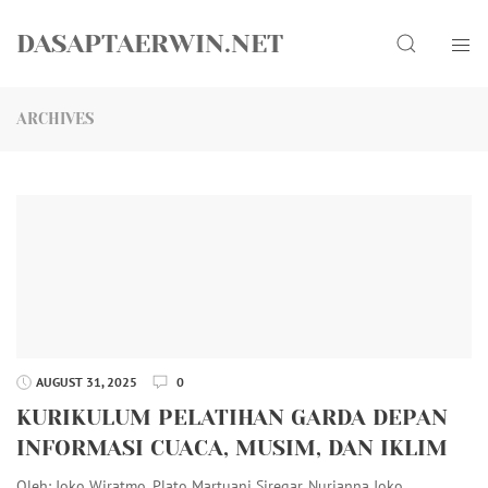
Skip
Search
to
DASAPTAERWIN.NET
content
ARCHIVES
AUGUST 31, 2025
0
KURIKULUM PELATIHAN GARDA DEPAN
INFORMASI CUACA, MUSIM, DAN IKLIM
Oleh: Joko Wiratmo, Plato Martuani Siregar, Nurjanna Joko