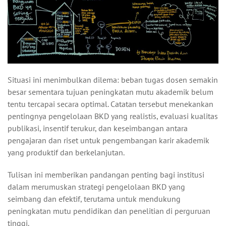
Situasi ini menimbulkan dilema: beban tugas dosen semakin
besar sementara tujuan peningkatan mutu akademik belum
tentu tercapai secara optimal. Catatan tersebut menekankan
pentingnya pengelolaan BKD yang realistis, evaluasi kualitas
publikasi, insentif terukur, dan keseimbangan antara
pengajaran dan riset untuk pengembangan karir akademik
yang produktif dan berkelanjutan.
Tulisan ini memberikan pandangan penting bagi institusi
dalam merumuskan strategi pengelolaan BKD yang
seimbang dan efektif, terutama untuk mendukung
peningkatan mutu pendidikan dan penelitian di perguruan
tinggi.