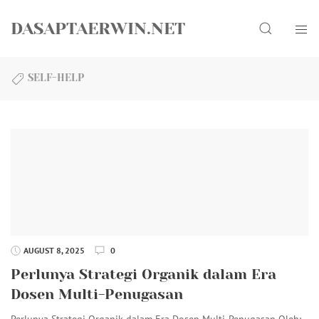
Skip
Search
to
DASAPTAERWIN.NET
content
SELF-HELP
AUGUST 8, 2025
0
Perlunya Strategi Organik dalam Era
Dosen Multi-Penugasan
Perlunya Strategi Organik dalam Era Dosen Multi-Penugasan Oleh: