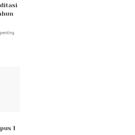
ditasi
tahun
 penting
pus 1