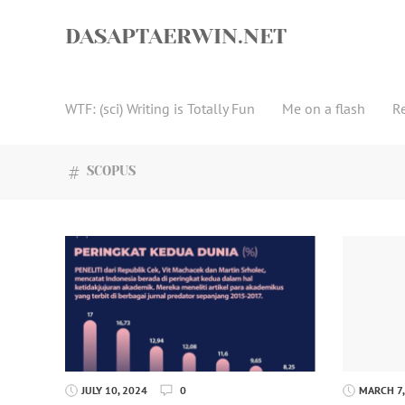
Skip
to
DASAPTAERWIN.NET
content
WTF: (sci) Writing is Totally Fun
Me on a flash
R
SCOPUS
JULY 10, 2024
0
MARCH 7,