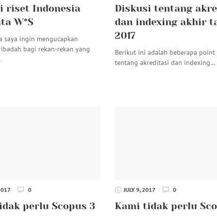
i riset Indonesia
Diskusi tentang akre
ata W*S
dan indexing akhir 
2017
a saya ingin mengucapkan
ribadah bagi rekan-rekan yang
Berikut ini adalah beberapa point
…
tentang akreditasi dan indexing…
2017
0
JULY 9, 2017
0
idak perlu Scopus 3
Kami tidak perlu Sco