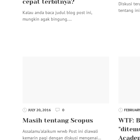
cepat terbitnya?
Diskusi te
tentang in
Kalau anda baca judul blog post ini,
mungkin agak bingung.…
JULY 20, 2016
0
FEBRUARY
Masih tentang Scopus
WTF: B
"ditem
Assalamu’alaikum wrwb Post ini diawali
Acade
kemarin pagi dengan diskusi mengenai…