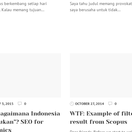
rus berkembang setiap hari
Saya tahu judul memang provokati
i. Kalau memang tujuan…
saya berusaha untuk tidak…
 3, 2015
0
OCTOBER 27, 2014
0
agaimana Indonesia
WTF: Example of filt
ukan"? SEO for
result from Scopus
mics
Dear friends, Before we start to wr