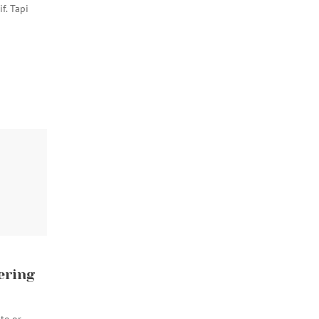
f. Tapi
ering
ite or