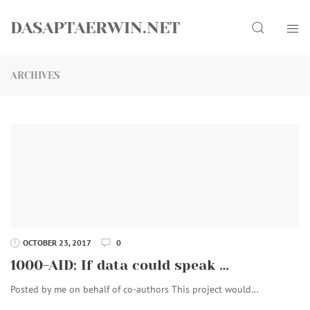
Skip
Search
to
DASAPTAERWIN.NET
content
ARCHIVES
OCTOBER 23, 2017
0
1000-AID: If data could speak …
Posted by me on behalf of co-authors This project would…