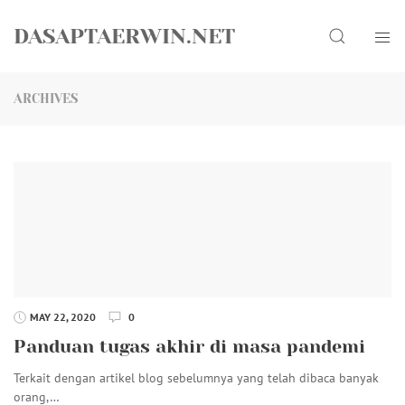
Skip
Search
to
DASAPTAERWIN.NET
content
ARCHIVES
MAY 22, 2020
0
Panduan tugas akhir di masa pandemi
Terkait dengan artikel blog sebelumnya yang telah dibaca banyak
orang,…