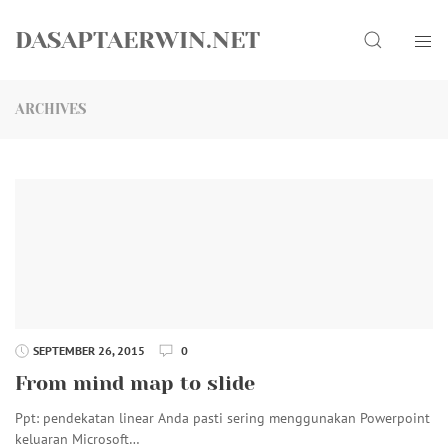
Skip
Search
to
DASAPTAERWIN.NET
content
ARCHIVES
SEPTEMBER 26, 2015
0
From mind map to slide
Ppt: pendekatan linear Anda pasti sering menggunakan Powerpoint
keluaran Microsoft…