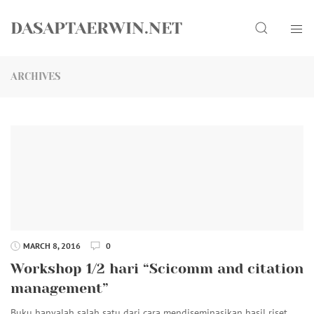
Skip
Search
to
DASAPTAERWIN.NET
content
ARCHIVES
MARCH 8, 2016
0
Workshop 1/2 hari “Scicomm and citation
management”
Buku hanyalah salah satu dari cara mendiseminasikan hasil riset.