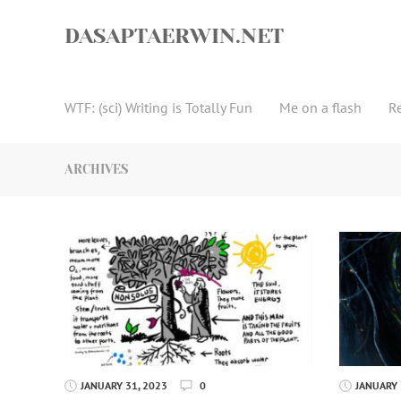
Skip
to
DASAPTAERWIN.NET
content
WTF: (sci) Writing is Totally Fun
Me on a flash
R
ARCHIVES
JANUARY 31, 2023
0
JANUARY 