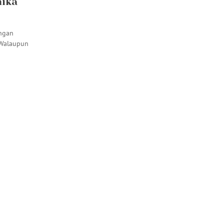
ika
ngan
 Walaupun