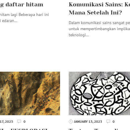
g daftar hitam
Komunikasi Sains: K
Mana Setelah Ini?
hitam lagi Beberapa hari ini
i edaran…
Dalam komunikasi sains sangat p
untuk mempertimbangkan implikas
teknologi…
17, 2023
0
JANUARY 13, 2023
0