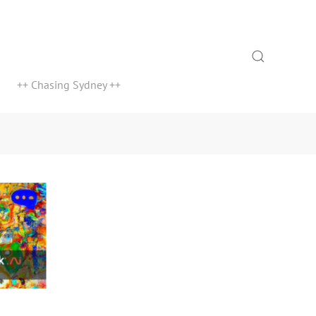
Search
++ Chasing Sydney ++