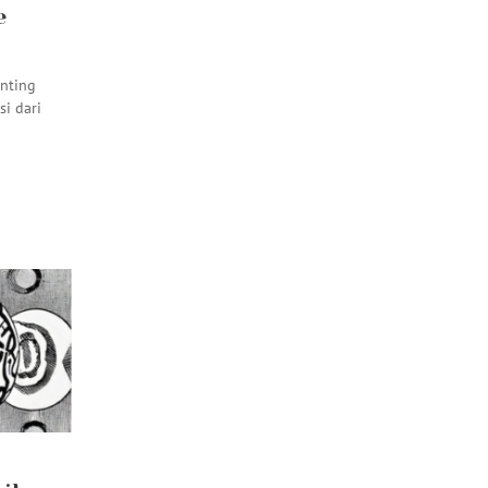
e
enting
i dari