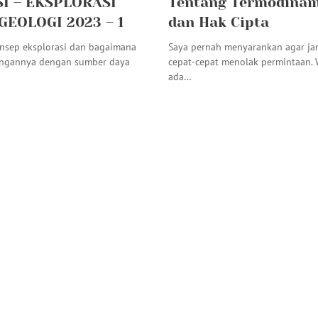
SI – EKSPLORASI
Tentang Termodinam
EOLOGI 2023 – 1
dan Hak Cipta
nsep eksplorasi dan bagaimana
Saya pernah menyarankan agar ja
ungannya dengan sumber daya
cepat-cepat menolak permintaan.
ada…