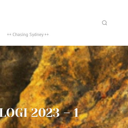
Search
++ Chasing Sydney ++
OGI 2023 – 1