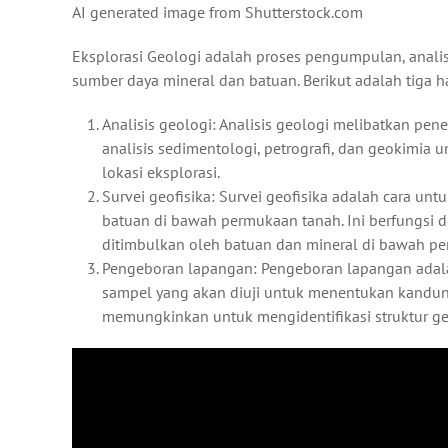
AI generated image from Shutterstock.com
Eksplorasi Geologi adalah proses pengumpulan, analisi
sumber daya mineral dan batuan. Berikut adalah tiga 
Analisis geologi: Analisis geologi melibatkan penel
analisis sedimentologi, petrografi, dan geokimia 
lokasi eksplorasi.
Survei geofisika: Survei geofisika adalah cara un
batuan di bawah permukaan tanah. Ini berfungsi 
ditimbulkan oleh batuan dan mineral di bawah p
Pengeboran lapangan: Pengeboran lapangan adal
sampel yang akan diuji untuk menentukan kandung
memungkinkan untuk mengidentifikasi struktur g