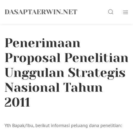
Skip
Search
to
DASAPTAERWIN.NET
content
Penerimaan
Proposal Penelitian
Unggulan Strategis
Nasional Tahun
2011
Yth Bapak/Ibu, berikut informasi peluang dana penelitian: