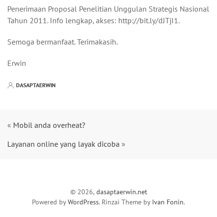
Penerimaan Proposal Penelitian Unggulan Strategis Nasional
Tahun 2011. Info lengkap, akses: http://bit.ly/dJTjI1.
Semoga bermanfaat. Terimakasih.
Erwin
DASAPTAERWIN
«
Mobil anda overheat?
Layanan online yang layak dicoba
»
© 2026,
dasaptaerwin.net
Powered by
WordPress
. Rinzai Theme by
Ivan Fonin
.