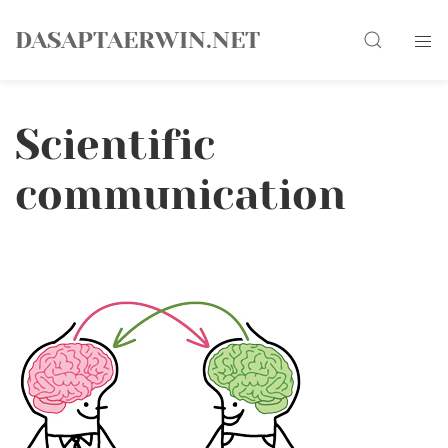
Skip
Search
to
DASAPTAERWIN.NET
content
Scientific
communication