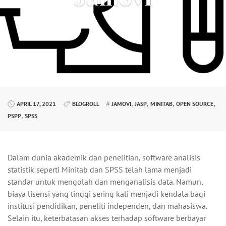
,
,
,
,
APRIL 17, 2021
BLOGROLL
JAMOVI
JASP
MINITAB
OPEN SOURCE
,
PSPP
SPSS
Dalam dunia akademik dan penelitian, software analisis
statistik seperti Minitab dan SPSS telah lama menjadi
standar untuk mengolah dan menganalisis data. Namun,
biaya lisensi yang tinggi sering kali menjadi kendala bagi
institusi pendidikan, peneliti independen, dan mahasiswa.
Selain itu, keterbatasan akses terhadap software berbayar