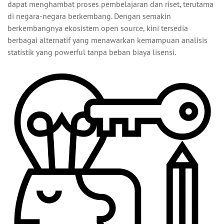
dapat menghambat proses pembelajaran dan riset, terutama
di negara-negara berkembang. Dengan semakin
berkembangnya ekosistem open source, kini tersedia
berbagai alternatif yang menawarkan kemampuan analisis
statistik yang powerful tanpa beban biaya lisensi.