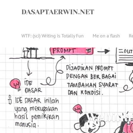
Skip
to
DASAPTAERWIN.NET
content
WTF: (sci) Writing is Totally Fun
Me on a flash
R
Webinar