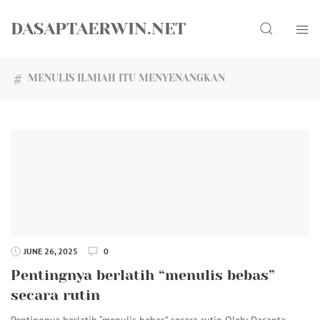
Skip
Search
to
DASAPTAERWIN.NET
content
MENULIS ILMIAH ITU MENYENANGKAN
JUNE 26, 2025
0
Pentingnya berlatih “menulis bebas”
secara rutin
Pentingnya berlatih “menulis bebas” secara rutin Oleh: Dasapta