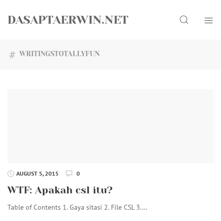
Skip
Search
to
DASAPTAERWIN.NET
content
WRITINGSTOTALLYFUN
AUGUST 5, 2015
0
WTF: Apakah csl itu?
Table of Contents 1. Gaya sitasi 2. File CSL 3.…