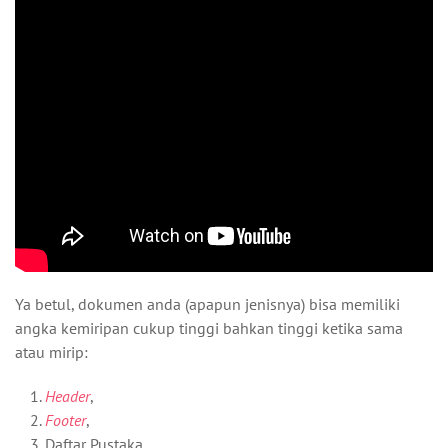
Ya betul, dokumen anda (apapun jenisnya) bisa memiliki
angka kemiripan cukup tinggi bahkan tinggi ketika sama
atau mirip:
Header
,
Footer
,
Daftar Pustaka,