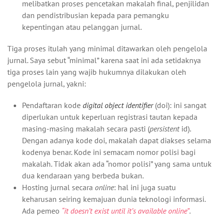
melibatkan proses pencetakan makalah final, penjilidan
dan pendistribusian kepada para pemangku
kepentingan atau pelanggan jurnal.
Tiga proses itulah yang minimal ditawarkan oleh pengelola
jurnal. Saya sebut “minimal” karena saat ini ada setidaknya
tiga proses lain yang wajib hukumnya dilakukan oleh
pengelola jurnal, yakni:
Pendaftaran kode
digital object identifier
(doi): ini sangat
diperlukan untuk keperluan registrasi tautan kepada
masing-masing makalah secara pasti (
persistent
id).
Dengan adanya kode doi, makalah dapat diakses selama
kodenya benar. Kode ini semacam nomor polisi bagi
makalah. Tidak akan ada “nomor polisi” yang sama untuk
dua kendaraan yang berbeda bukan.
Hosting jurnal secara
online
: hal ini juga suatu
keharusan seiring kemajuan dunia teknologi informasi.
Ada pemeo
“it doesn’t exist until it’s available online”
.