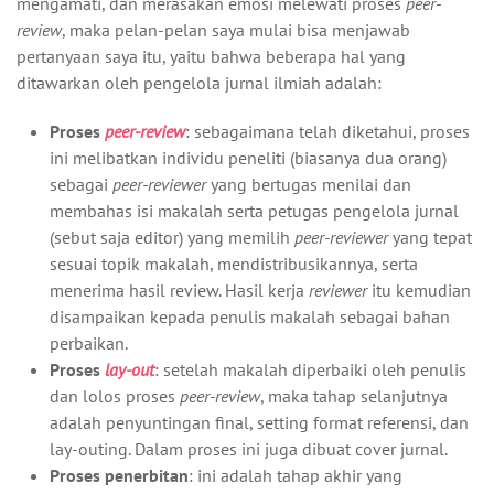
mengamati, dan merasakan emosi melewati proses
peer-
review
, maka pelan-pelan saya mulai bisa menjawab
pertanyaan saya itu, yaitu bahwa beberapa hal yang
ditawarkan oleh pengelola jurnal ilmiah adalah:
Proses
peer-review
: sebagaimana telah diketahui, proses
ini melibatkan individu peneliti (biasanya dua orang)
sebagai
peer-reviewer
yang bertugas menilai dan
membahas isi makalah serta petugas pengelola jurnal
(sebut saja editor) yang memilih
peer-reviewer
yang tepat
sesuai topik makalah, mendistribusikannya, serta
menerima hasil review. Hasil kerja
reviewer
itu kemudian
disampaikan kepada penulis makalah sebagai bahan
perbaikan.
Proses
lay-out
: setelah makalah diperbaiki oleh penulis
dan lolos proses
peer-review
, maka tahap selanjutnya
adalah penyuntingan final, setting format referensi, dan
lay-outing. Dalam proses ini juga dibuat cover jurnal.
Proses penerbitan
: ini adalah tahap akhir yang