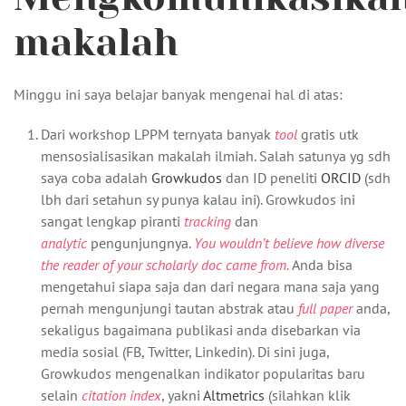
makalah
Minggu ini saya belajar banyak mengenai hal di atas:
Dari workshop LPPM ternyata banyak
tool
gratis utk
mensosialisasikan makalah ilmiah. Salah satunya yg sdh
saya coba adalah
Growkudos
dan ID peneliti
ORCID
(sdh
lbh dari setahun sy punya kalau ini). Growkudos ini
sangat lengkap piranti
tracking
dan
analytic
pengunjungnya.
You wouldn’t believe how diverse
the reader of your scholarly doc came from.
Anda bisa
mengetahui siapa saja dan dari negara mana saja yang
pernah mengunjungi tautan abstrak atau
full paper
anda,
sekaligus bagaimana publikasi anda disebarkan via
media sosial (FB, Twitter, Linkedin). Di sini juga,
Growkudos mengenalkan indikator popularitas baru
selain
citation index
, yakni
Altmetrics
(silahkan klik