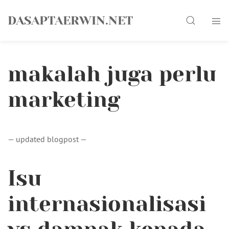
Skip
Search
to
DASAPTAERWIN.NET
content
makalah juga perlu
marketing
— updated blogpost —
Isu
internasionalisasi