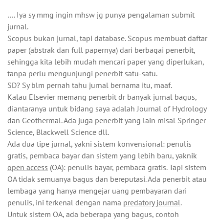
…. Iya sy mmg ingin mhsw jg punya pengalaman submit
jurnal.
Scopus bukan jurnal, tapi database. Scopus membuat daftar
paper (abstrak dan full papernya) dari berbagai penerbit,
sehingga kita lebih mudah mencari paper yang diperlukan,
tanpa perlu mengunjungi penerbit satu-satu.
SD? Sy blm pernah tahu jurnal bernama itu, maaf.
Kalau Elsevier memang penerbit dr banyak jurnal bagus,
diantaranya untuk bidang saya adalah Journal of Hydrology
dan Geothermal. Ada juga penerbit yang lain misal Springer
Science, Blackwell Science dll.
Ada dua tipe jurnal, yakni sistem konvensional: penulis
gratis, pembaca bayar dan sistem yang lebih baru, yaknik
open access
(OA): penulis bayar, pembaca gratis. Tapi sistem
OA tidak semuanya bagus dan bereputasi. Ada penerbit atau
lembaga yang hanya mengejar uang pembayaran dari
penulis, ini terkenal dengan nama
predatory journal
.
Untuk sistem OA, ada beberapa yang bagus, contoh