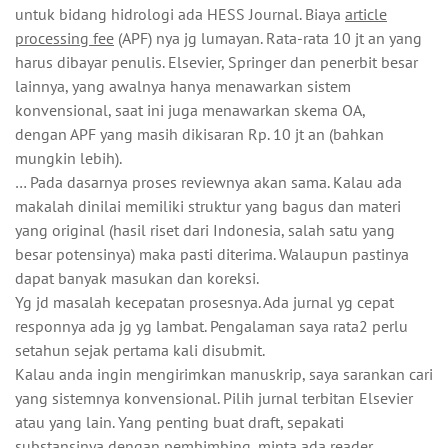
untuk bidang hidrologi ada HESS Journal. Biaya
article
processing fee
(APF) nya jg lumayan. Rata-rata 10 jt an yang
harus dibayar penulis. Elsevier, Springer dan penerbit besar
lainnya, yang awalnya hanya menawarkan sistem
konvensional, saat ini juga menawarkan skema OA,
dengan APF yang masih dikisaran Rp. 10 jt an (bahkan
mungkin lebih).
… Pada dasarnya proses reviewnya akan sama. Kalau ada
makalah dinilai memiliki struktur yang bagus dan materi
yang original (hasil riset dari Indonesia, salah satu yang
besar potensinya) maka pasti diterima. Walaupun pastinya
dapat banyak masukan dan koreksi.
Yg jd masalah kecepatan prosesnya. Ada jurnal yg cepat
responnya ada jg yg lambat. Pengalaman saya rata2 perlu
setahun sejak pertama kali disubmit.
Kalau anda ingin mengirimkan manuskrip, saya sarankan cari
yang sistemnya konvensional. Pilih jurnal terbitan Elsevier
atau yang lain. Yang penting buat draft, sepakati
substansinya dengan pembimbing, minta ada
reader