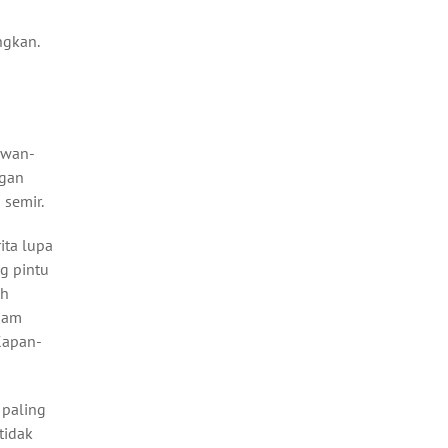
ngkan.
awan-
ngan
 semir.
ita lupa
g pintu
ah
 jam
 Kapan-
 paling
tidak