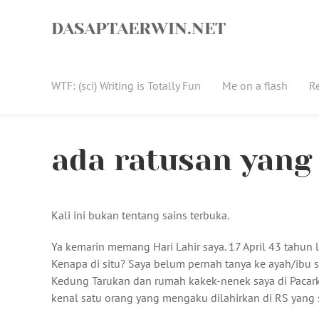
Skip
to
DASAPTAERWIN.NET
content
WTF: (sci) Writing is Totally Fun
Me on a flash
R
ada ratusan yang 
Kali ini bukan tentang sains terbuka.
Ya kemarin memang Hari Lahir saya. 17 April 43 tahun l
Kenapa di situ? Saya belum pernah tanya ke ayah/ibu 
Kedung Tarukan dan rumah kakek-nenek saya di Paca
kenal satu orang yang mengaku dilahirkan di RS yang