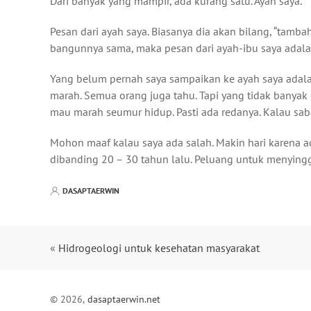
Dari banyak yang mampir, ada kurang satu. Ayah saya.
Pesan dari ayah saya. Biasanya dia akan bilang, “tamba
bangunnya sama, maka pesan dari ayah-ibu saya adalah
Yang belum pernah saya sampaikan ke ayah saya adalah
marah. Semua orang juga tahu. Tapi yang tidak banyak 
mau marah seumur hidup. Pasti ada redanya. Kalau saba
Mohon maaf kalau saya ada salah. Makin hari karena a
dibanding 20 – 30 tahun lalu. Peluang untuk menying
DASAPTAERWIN
«
Hidrogeologi untuk kesehatan masyarakat
© 2026,
dasaptaerwin.net