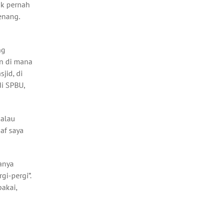
ak pernah
enang.
ng
an di mana
jid, di
di SPBU,
kalau
af saya
tanya
gi-pergi”.
pakai,