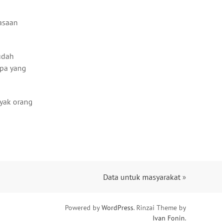
iasaan
udah
apa yang
nyak orang
Data untuk masyarakat
»
Powered by
WordPress
. Rinzai Theme by
Ivan Fonin
.