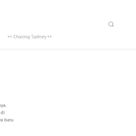
Search
++ Chasing Sydney ++
ya.
 di
ya baru