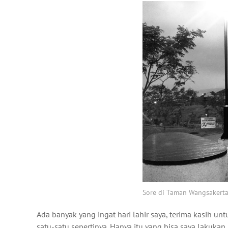
Sore di Taman Wangsakerta
Ada banyak yang ingat hari lahir saya, terima kasih un
satu-satu sepertinya. Hanya itu yang bisa saya lakukan.