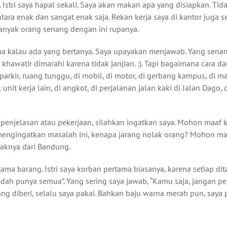
 Istri saya hapal sekali. Saya akan makan apa yang disiapkan. Tid
tara enak dan sangat enak saja. Rekan kerja saya di kantor juga s
anyak orang senang dengan ini rupanya.
ama kalau ada yang bertanya. Saya upayakan menjawab. Yang sena
hawatir dimarahi karena tidak janjian. :). Tapi bagaimana cara d
rkir, ruang tunggu, di mobil, di motor, di gerbang kampus, di mas
unit kerja lain, di angkot, di perjalanan jalan kaki di Jalan Dago, 
 penjelasan atau pekerjaan, silahkan ingatkan saya. Mohon maaf 
g mengingatkan masalah ini, kenapa jarang nolak orang? Mohon ma
raknya dari Bandung.
ama barang. Istri saya korban pertama biasanya, karena setiap di
udah punya semua”. Yang sering saya jawab, “Kamu saja, jangan per
ng diberi, selalu saya pakai. Bahkan baju warna merah pun, saya 