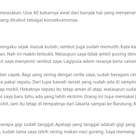
 merasakan. Usia 40 kabarnya awal dari banyak hal yang menyena
 yang dicabut sebagai konsekuensinya.
mengaku sejak masuk kuliah, rambut juga sudah memutih. Kata k
kan. Nah ini makin terbukti. Walaupun saya tidak ambil pusing de
tri saya menyemir rambut saya. Lagipula adem rasanya kena cairan
an capek. Bagi yang sering dengar cerita saya, sudah beragam cer
pa pakai sepatu. Dari lupa bawah ransel yang sudah ada di sampin
ap mobil. Hebatnya sepatu itu tetap aman di atap, walaupun sud
i saya baru tahu ada yang lebih ekstrim. Orang ini lupa memakai
obil. Jam itu tetap di tempatnya dari Jakarta sampai ke Bandung.
erapa gigi sudah tanggal. Apalagi yang tanggal adalah gigi yang
h, sudah lama saya lebih sering makan nasi goreng. Saya memang 